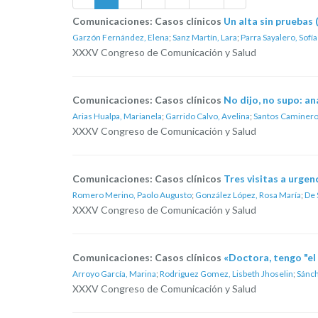
Comunicaciones: Casos clínicos
Un alta sin pruebas 
Garzón Fernández, Elena
;
Sanz Martín, Lara
;
Parra Sayalero, Sofía
XXXV Congreso de Comunicación y Salud
Comunicaciones: Casos clínicos
No dijo, no supo: an
Arias Hualpa, Marianela
;
Garrido Calvo, Avelina
;
Santos Caminero
XXXV Congreso de Comunicación y Salud
Comunicaciones: Casos clínicos
Tres visitas a urgen
Romero Merino, Paolo Augusto
;
González López, Rosa María
;
De 
XXXV Congreso de Comunicación y Salud
Comunicaciones: Casos clínicos
«Doctora, tengo "el 
Arroyo García, Marina
;
Rodriguez Gomez, Lisbeth Jhoselin
;
Sánch
XXXV Congreso de Comunicación y Salud