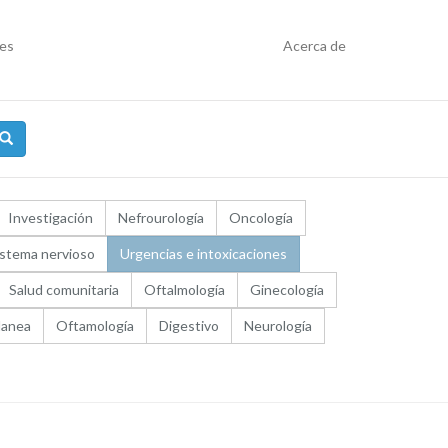
res
Acerca de
Investigación
Nefrourología
Oncología
istema nervioso
Urgencias e intoxicaciones
Salud comunitaria
Oftalmología
Ginecología
lanea
Oftamología
Digestivo
Neurología