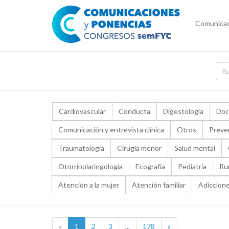
Comunicac
Cardiovascular
Conducta
Digestología
Doc
Comunicación y entrevista clínica
Otros
Preve
Traumatología
Cirugía menor
Salud mental
Otorrinolaringología
Ecografía
Pediatría
Ru
Atención a la mujer
Atención familiar
Adiccion
«
1
2
3
...
178
»