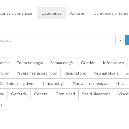
iones y ponencias
Categorías
Autores
Congresos anterio
encia
Endocrinología
Farmacología
Gestión
Infecciones
nción
Programas específicos
Respiratorio
Reumatología
S
Cuidados paliativos
Dermatología
Nuevas tecnologías
Ética
ral
Geriatría
General
Cronicidad
Salud planetaria
Misce
es