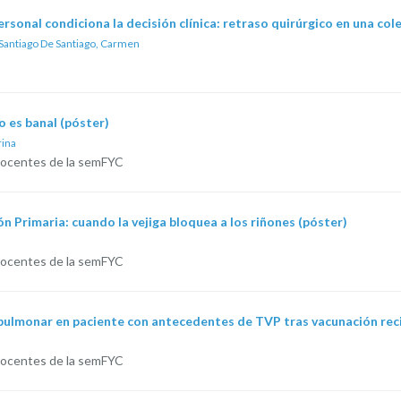
sonal condiciona la decisión clínica: retraso quirúrgico en una cole
Santiago De Santiago, Carmen
o es banal (póster)
rina
Docentes de la semFYC
n Primaria: cuando la vejiga bloquea a los riñones (póster)
Docentes de la semFYC
lmonar en paciente con antecedentes de TVP tras vacunación recie
Docentes de la semFYC