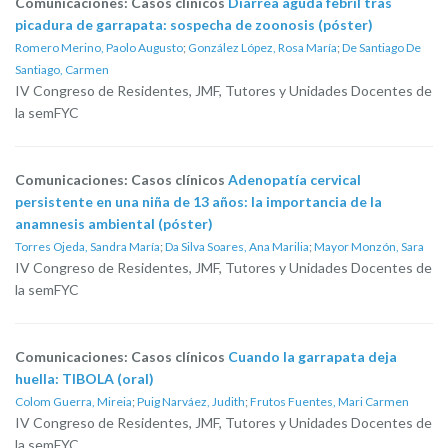
Comunicaciones: Casos clínicos
Diarrea aguda febril tras
picadura de garrapata: sospecha de zoonosis (póster)
Romero Merino, Paolo Augusto
;
González López, Rosa María
;
De Santiago De
Santiago, Carmen
IV Congreso de Residentes, JMF, Tutores y Unidades Docentes de
la semFYC
Comunicaciones: Casos clínicos
Adenopatía cervical
persistente en una niña de 13 años: la importancia de la
anamnesis ambiental (póster)
Torres Ojeda, Sandra María
;
Da Silva Soares, Ana Marilia
;
Mayor Monzón, Sara
IV Congreso de Residentes, JMF, Tutores y Unidades Docentes de
la semFYC
Comunicaciones: Casos clínicos
Cuando la garrapata deja
huella: TIBOLA (oral)
Colom Guerra, Mireia
;
Puig Narváez, Judith
;
Frutos Fuentes, Mari Carmen
IV Congreso de Residentes, JMF, Tutores y Unidades Docentes de
la semFYC