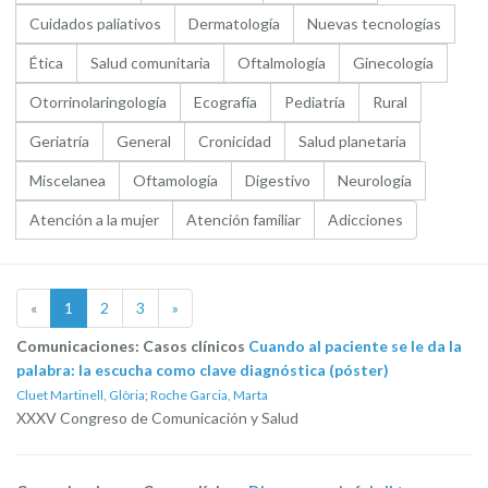
Cuidados paliativos
Dermatología
Nuevas tecnologías
Ética
Salud comunitaria
Oftalmología
Ginecología
Otorrinolaringología
Ecografía
Pediatría
Rural
Geriatría
General
Cronicidad
Salud planetaria
Miscelanea
Oftamología
Digestivo
Neurología
Atención a la mujer
Atención familiar
Adicciones
«
1
2
3
»
Comunicaciones: Casos clínicos
Cuando al paciente se le da la
palabra: la escucha como clave diagnóstica (póster)
Cluet Martinell, Glòria
;
Roche Garcia, Marta
XXXV Congreso de Comunicación y Salud