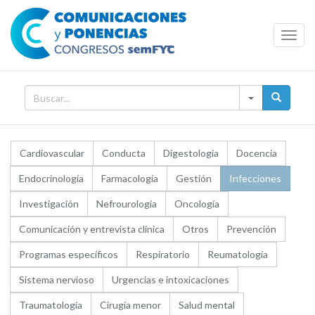
Toggl
Navig
Cardiovascular
Conducta
Digestología
Docencia
Endocrinología
Farmacología
Gestión
Infecciones
Investigación
Nefrourología
Oncología
Comunicación y entrevista clínica
Otros
Prevención
Programas específicos
Respiratorio
Reumatología
Sistema nervioso
Urgencias e intoxicaciones
Traumatología
Cirugía menor
Salud mental