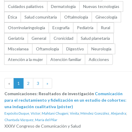
Cuidados paliativos
Dermatología
Nuevas tecnologías
Ética
Salud comunitaria
Oftalmología
Ginecología
Otorrinolaringología
Ecografía
Pediatría
Rural
Geriatría
General
Cronicidad
Salud planetaria
Miscelanea
Oftamología
Digestivo
Neurología
Atención a la mujer
Atención familiar
Adicciones
«
1
2
3
»
Comunicaciones: Resultados de investigación
Comunicación
para el reclutamiento y fidelización en un estudio de cohortes:
una indagación cualitativa (póster)
Expósito Duque, Víctor
;
Mahtani Chugani, Vinita
;
Méndez González, Alejandra
;
Chantada Vázquez, María del Pilar
XXXV Congreso de Comunicación y Salud