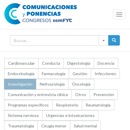
Toggl
Navig
Cardiovascular
Conducta
Digestología
Docencia
Endocrinología
Farmacología
Gestión
Infecciones
Investigación
Nefrourología
Oncología
Comunicación y entrevista clínica
Otros
Prevención
Programas específicos
Respiratorio
Reumatología
Sistema nervioso
Urgencias e intoxicaciones
Traumatología
Cirugía menor
Salud mental