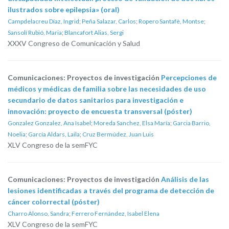
ilustrados sobre epilepsia» (oral)
Campdelacreu Díaz, Ingrid
;
Peña Salazar, Carlos
;
Ropero Santafè, Montse
;
Sansolí Rubió, Maria
;
Blancafort Alias, Sergi
XXXV Congreso de Comunicación y Salud
Comunicaciones: Proyectos de investigación
Percepciones de
médicos y médicas de familia sobre las necesidades de uso
secundario de datos sanitarios para investigación e
innovación: proyecto de encuesta transversal (póster)
Gonzalez Gonzalez, Ana Isabel
;
Moreda Sanchez, Elsa María
;
Garcia Barrio,
Noelia
;
García Aldars, Laila
;
Cruz Bermúdez, Juan Luis
XLV Congreso de la semFYC
Comunicaciones: Proyectos de investigación
Análisis de las
lesiones identificadas a través del programa de detección de
cáncer colorrectal (póster)
Charro Alonso, Sandra
;
Ferrero Fernández, Isabel Elena
XLV Congreso de la semFYC