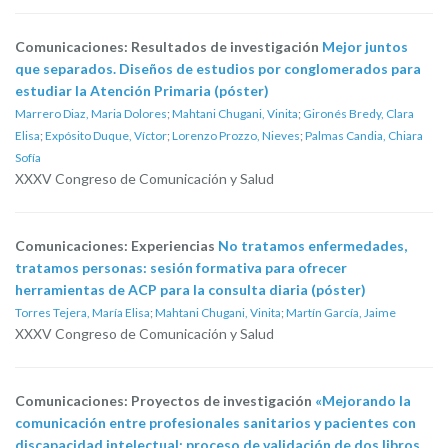
Comunicaciones: Resultados de investigación
Mejor juntos
que separados. Diseños de estudios por conglomerados para
estudiar la Atención Primaria (póster)
Marrero Diaz, Maria Dolores
;
Mahtani Chugani, Vinita
;
Gironés Bredy, Clara
Elisa
;
Expósito Duque, Víctor
;
Lorenzo Prozzo, Nieves
;
Palmas Candia, Chiara
Sofía
XXXV Congreso de Comunicación y Salud
Comunicaciones: Experiencias
No tratamos enfermedades,
tratamos personas: sesión formativa para ofrecer
herramientas de ACP para la consulta diaria (póster)
Torres Tejera, María Elisa
;
Mahtani Chugani, Vinita
;
Martín García, Jaime
XXXV Congreso de Comunicación y Salud
Comunicaciones: Proyectos de investigación
«Mejorando la
comunicación entre profesionales sanitarios y pacientes con
discapacidad intelectual: proceso de validación de dos libros