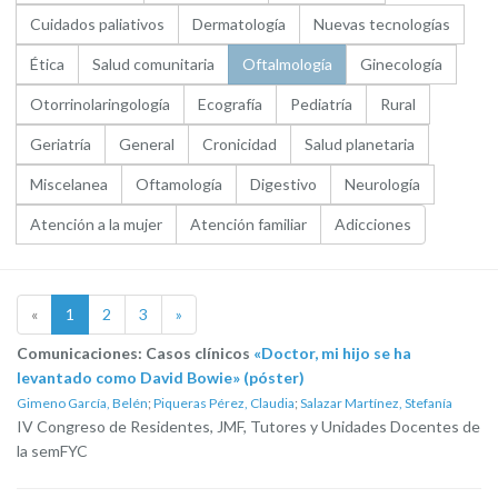
Cuidados paliativos
Dermatología
Nuevas tecnologías
Ética
Salud comunitaria
Oftalmología
Ginecología
Otorrinolaringología
Ecografía
Pediatría
Rural
Geriatría
General
Cronicidad
Salud planetaria
Miscelanea
Oftamología
Digestivo
Neurología
Atención a la mujer
Atención familiar
Adicciones
«
1
2
3
»
Comunicaciones: Casos clínicos
«Doctor, mi hijo se ha
levantado como David Bowie» (póster)
Gimeno García, Belén
;
Piqueras Pérez, Claudia
;
Salazar Martínez, Stefanía
IV Congreso de Residentes, JMF, Tutores y Unidades Docentes de
la semFYC