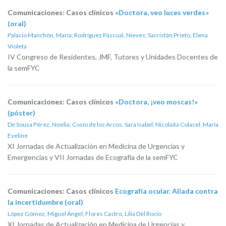
Comunicaciones: Casos clínicos
«Doctora, veo luces verdes»
(oral)
Palacio Manchón, María
;
Rodríguez Pascual, Nieves
;
Sacristán Prieto, Elena
Violeta
IV Congreso de Residentes, JMF, Tutores y Unidades Docentes de
la semFYC
Comunicaciones: Casos clínicos
«Doctora, ¡veo moscas!»
(póster)
De Sousa Pérez, Noelia
;
Cosío de los Arcos, Sara Isabel
;
Nicolaita Colacel, María
Eveline
XI Jornadas de Actualización en Medicina de Urgencias y
Emergencias y VII Jornadas de Ecografía de la semFYC
Comunicaciones: Casos clínicos
Ecografía ocular. Aliada contra
la incertidumbre (oral)
López Gómez, Miguel Ángel
;
Flores Castro, Lilia Del Rocio
XI Jornadas de Actualización en Medicina de Urgencias y