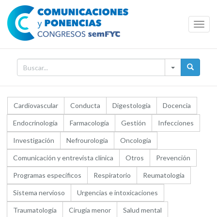
Toggl
Navig
Cardiovascular
Conducta
Digestología
Docencia
Endocrinología
Farmacología
Gestión
Infecciones
Investigación
Nefrourología
Oncología
Comunicación y entrevista clínica
Otros
Prevención
Programas específicos
Respiratorio
Reumatología
Sistema nervioso
Urgencias e intoxicaciones
Traumatología
Cirugía menor
Salud mental