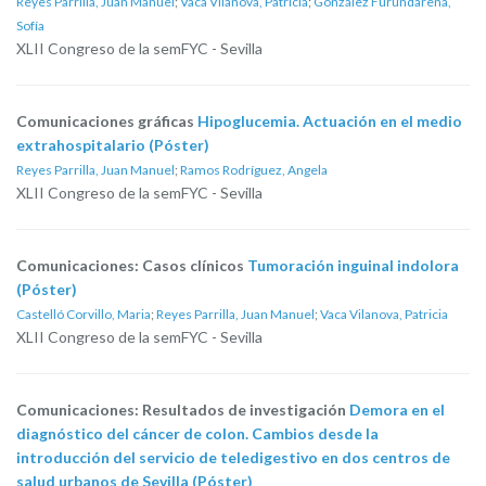
Reyes Parrilla, Juan Manuel
;
Vaca Vilanova, Patricia
;
González Furundarena,
Sofía
XLII Congreso de la semFYC - Sevilla
Comunicaciones gráficas
Hipoglucemia. Actuación en el medio
extrahospitalario (Póster)
Reyes Parrilla, Juan Manuel
;
Ramos Rodríguez, Angela
XLII Congreso de la semFYC - Sevilla
Comunicaciones: Casos clínicos
Tumoración inguinal indolora
(Póster)
Castelló Corvillo, Maria
;
Reyes Parrilla, Juan Manuel
;
Vaca Vilanova, Patricia
XLII Congreso de la semFYC - Sevilla
Comunicaciones: Resultados de investigación
Demora en el
diagnóstico del cáncer de colon. Cambios desde la
introducción del servicio de teledigestivo en dos centros de
salud urbanos de Sevilla (Póster)