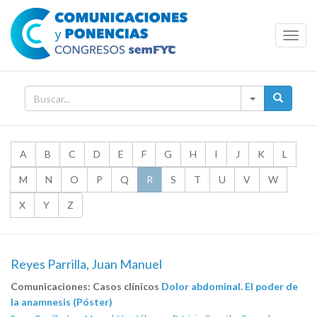
Toggl
Navig
A
B
C
D
E
F
G
H
I
J
K
L
M
N
O
P
Q
R
S
T
U
V
W
X
Y
Z
Reyes Parrilla, Juan Manuel
Comunicaciones: Casos clínicos
Dolor abdominal. El poder de
la anamnesis (Póster)